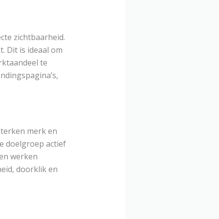
cte zichtbaarheid.
 Dit is ideaal om
rktaandeel te
andingspagina’s,
rsterken merk en
e doelgroep actief
alen werken
eid, doorklik en