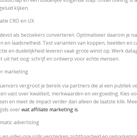
odschap en een duidelijke volgende stap. Ondertiteling is 
geluid kijken.
satie CRO en UX
devol als bezoekers converteren. Optimaliseer daarom je na
 en laadsnelheid. Test varianten van koppen, beelden en cal
ictie en duidelijkheid leveren vaak grote winst op. Werk dat
et uit het oog: schrijf en ontwerp voor echte mensen.
cer marketing
fluencers vergroot je bereik via partners die al een publiek
en vast over kwaliteit, merkwaarden en vergoeding. Kies vo
sen en meet de impact verder dan alleen de laatste klik. Mee
gids over
wat affiliate marketing is
.
matic advertising
s en video pre rolls versterken zichtbaarheid en remarketi