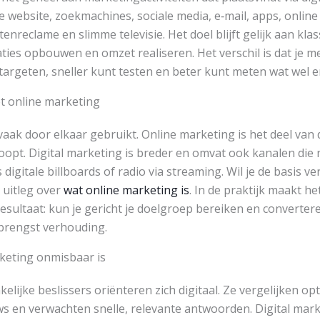
e website, zoekmachines, sociale media, e‑mail, apps, online
tenreclame en slimme televisie. Het doel blijft gelijk aan kla
ties opbouwen en omzet realiseren. Het verschil is dat je me
 targeten, sneller kunt testen en beter kunt meten wat wel e
t online marketing
ak door elkaar gebruikt. Online marketing is het deel van 
loopt. Digital marketing is breder en omvat ook kanalen die n
digitale billboards of radio via streaming. Wil je de basis ve
 uitleg over
wat online marketing is
. In de praktijk maakt h
resultaat: kun je gericht je doelgroep bereiken en converte
brengst verhouding.
keting onmisbaar is
ijke beslissers oriënteren zich digitaal. Ze vergelijken opt
ws en verwachten snelle, relevante antwoorden. Digital marke