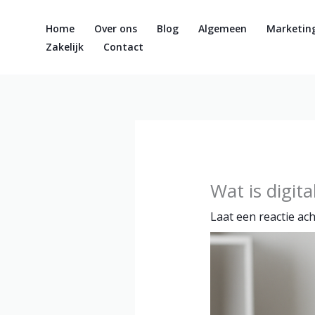
Ga
naar
Home
Over ons
Blog
Algemeen
Marketin
de
Zakelijk
Contact
inhoud
Wat is digit
Laat een reactie ac