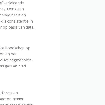
of verleidende
rney. Denk aan
epende basis en
k is consistentie in
r op basis van data.
uiste boodschap op
gen en her
pbouw, segmentatie,
yregels en bied
atforms en
act en helder.