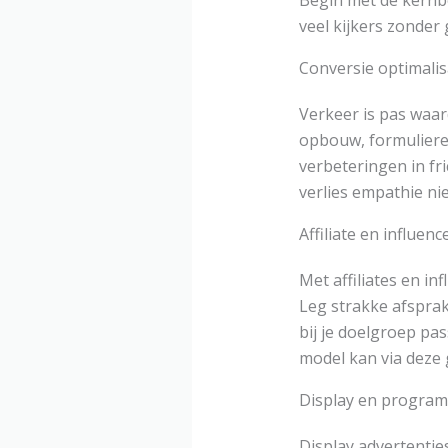
Begin met de kernbo
veel kijkers zonder 
Conversie optimali
Verkeer is pas waar
opbouw, formulieren
verbeteringen in fr
verlies empathie ni
Affiliate en influen
Met affiliates en in
Leg strakke afsprak
bij je doelgroep pas
model kan via deze 
Display en program
Display advertentie