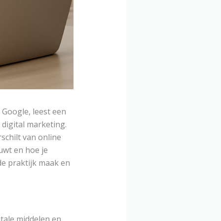
n Google, leest een
 digital marketing.
rschilt van online
uwt en hoe je
 de praktijk maak en
itale middelen en