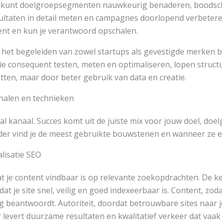
Je kunt doelgroepsegmenten nauwkeurig benaderen, boods
ultaten in detail meten en campagnes doorlopend verbetere
nt en kun je verantwoord opschalen.
j het begeleiden van zowel startups als gevestigde merken bl
ie consequent testen, meten en optimaliseren, lopen structu
ten, maar door beter gebruik van data en creatie.
nalen en technieken
aal kanaal. Succes komt uit de juiste mix voor jouw doel, doe
der vind je de meest gebruikte bouwstenen en wanneer ze eff
isatie SEO
t je content vindbaar is op relevante zoekopdrachten. De ke
odat je site snel, veilig en goed indexeerbaar is. Content, zod
ig beantwoordt. Autoriteit, doordat betrouwbare sites naar 
 levert duurzame resultaten en kwalitatief verkeer dat vaak