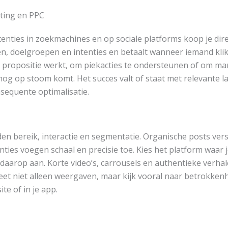
ing en PPC
enties in zoekmachines en op sociale platforms koop je dire
n, doelgroepen en intenties en betaalt wanneer iemand klikt.
e propositie werkt, om piekacties te ondersteunen of om ma
nog op stoom komt. Het succes valt of staat met relevante l
nsequente optimalisatie.
den bereik, interactie en segmentatie. Organische posts ve
ties voegen schaal en precisie toe. Kies het platform waar j
t daarop aan. Korte video’s, carrousels en authentieke verh
t niet alleen weergaven, maar kijk vooral naar betrokkenh
ite of in je app.