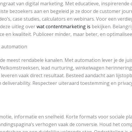
ngraat van digital marketing. Met educatieve, inspirerende 
juiste bezoekers aan en begeleid je ze door de customer jou
ideo’s, case studies, calculators en webinars. Voor een verdi
deze uitleg over
wat contentmarketing is
bekijken. Belangrij
ce en kwaliteit. Publiceer minder, maar beter, en optimalisee
g automation
an de meest rendabele kanalen. Met automation lever je de j
 Welkomstreeksen, lead nurturing, winkelwagen herinnerin
leveren vaak direct resultaat. Besteed aandacht aan lijsto
deliverability. Respecteer uiteraard toestemming en privac
otie, informatie en snelheid. Korte formats voor sociale pl
andingspagina’s verhogen vaak de conversie. Houd het comp