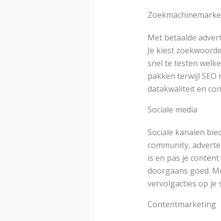
Zoekmachinemarket
Met betaalde advert
Je kiest zoekwoorde
snel te testen welk
pakken terwijl SEO 
datakwaliteit en co
Sociale media
Sociale kanalen bie
community, adverten
is en pas je conten
doorgaans goed. Mee
vervolgacties op je s
Contentmarketing