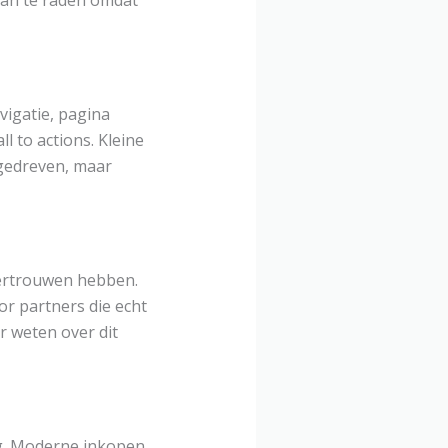
aan te raden omdat
vigatie, pagina
l to actions. Kleine
agedreven, maar
 vertrouwen hebben.
or partners die echt
r weten over dit
ng. Moderne inkopen