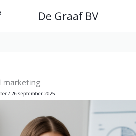
De Graaf BV
g
al marketing
hter
/
26 september 2025